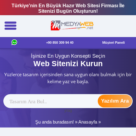
Türkiye'nin En Büyük Hazır Web Sitesi Firması İle
Sitenizi Bugün Oluşturun!
+90 850 309 94 40
Müşteri Paneli
İşinize En Uygun Konsepti Seçin
Web Sitenizi Kurun
Yüzlerce tasarım içerisinden sana uygun olanı bulmak için bir
kelime yaz ve başla.
Yazılım Ara
ytag
Şu anda buradasın! »
Anasayfa
»