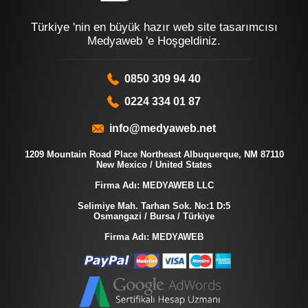
Türkiye 'nin en büyük hazır web site tasarımcısı
Medyaweb 'e Hoşgeldiniz.
0850 309 94 40
0224 334 01 87
info@medyaweb.net
1209 Mountain Road Place Northeast Albuquerque, NM 87110
New Mexico / United States
Firma Adı: MEDYAWEB LLC
Selimiye Mah. Tarhan Sok. No:1 D:5
Osmangazi / Bursa / Türkiye
Firma Adı: MEDYAWEB