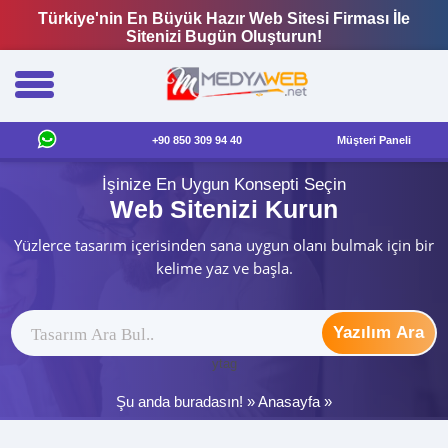
Türkiye'nin En Büyük Hazır Web Sitesi Firması İle
Sitenizi Bugün Oluşturun!
+90 850 309 94 40
Müşteri Paneli
İşinize En Uygun Konsepti Seçin
Web Sitenizi Kurun
Yüzlerce tasarım içerisinden sana uygun olanı bulmak için bir
kelime yaz ve başla.
Yazılım Ara
ytag
Şu anda buradasın! »
Anasayfa
»