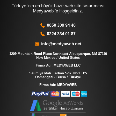
Türkiye 'nin en büyük hazır web site tasarımcısı
Medyaweb 'e Hoşgeldiniz.
0850 309 94 40
0224 334 01 87
info@medyaweb.net
1209 Mountain Road Place Northeast Albuquerque, NM 87110
New Mexico / United States
Firma Adı: MEDYAWEB LLC
Selimiye Mah. Tarhan Sok. No:1 D:5
Osmangazi / Bursa / Türkiye
Firma Adı: MEDYAWEB