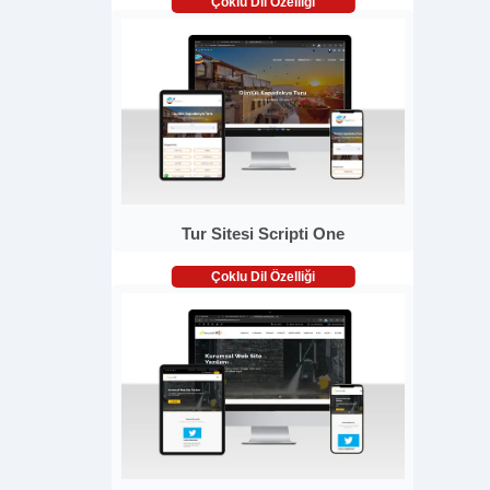
Çoklu Dil Özelliği
Tur Sitesi Scripti One
Çoklu Dil Özelliği