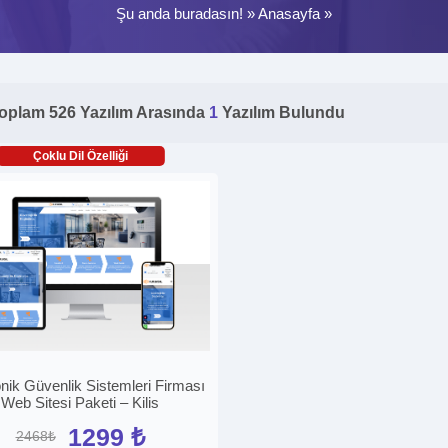
Şu anda buradasın! »
Anasayfa
»
oplam 526 Yazılım Arasında
1
Yazılım Bulundu
Çoklu Dil Özelliği
onik Güvenlik Sistemleri Firması
Web Sitesi Paketi – Kilis
1299 ₺
2468₺