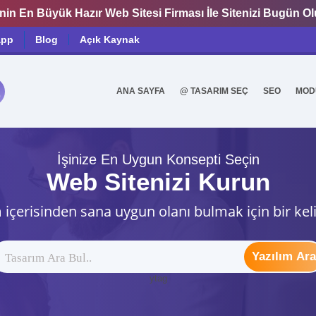
nin En Büyük Hazır Web Sitesi Firması İle Sitenizi Bugün O
app
Blog
Açık Kaynak
ANA SAYFA
@ TASARIM SEÇ
SEO
MOD
0
İşinize En Uygun Konsepti Seçin
Web Sitenizi Kurun
 içerisinden sana uygun olanı bulmak için bir kel
Yazılım Ara
ytag