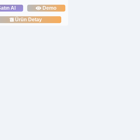
atın Al
Demo
Ürün Detay