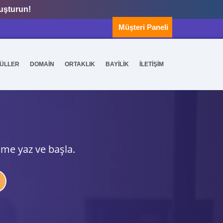
luşturun!
Müşteri Paneli
ÜLLER
DOMAİN
ORTAKLIK
BAYİLİK
İLETİŞİM
ime yaz ve başla.