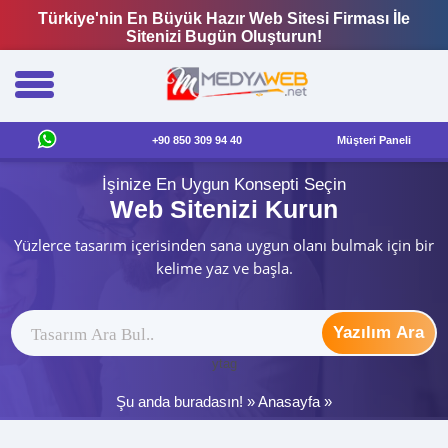
Türkiye'nin En Büyük Hazır Web Sitesi Firması İle
Sitenizi Bugün Oluşturun!
+90 850 309 94 40
Müşteri Paneli
İşinize En Uygun Konsepti Seçin
Web Sitenizi Kurun
Yüzlerce tasarım içerisinden sana uygun olanı bulmak için bir
kelime yaz ve başla.
Yazılım Ara
ytag
Şu anda buradasın! »
Anasayfa
»