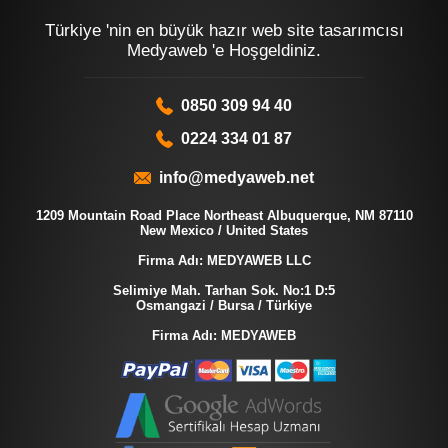
Türkiye 'nin en büyük hazır web site tasarımcısı
Medyaweb 'e Hoşgeldiniz.
0850 309 94 40
0224 334 01 87
info@medyaweb.net
1209 Mountain Road Place Northeast Albuquerque, NM 87110
New Mexico / United States
Firma Adı: MEDYAWEB LLC
Selimiye Mah. Tarhan Sok. No:1 D:5
Osmangazi / Bursa / Türkiye
Firma Adı: MEDYAWEB