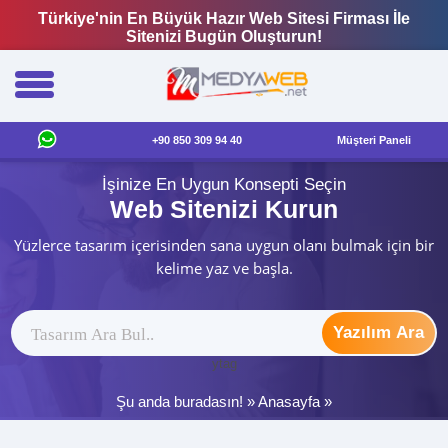
Türkiye'nin En Büyük Hazır Web Sitesi Firması İle
Sitenizi Bugün Oluşturun!
+90 850 309 94 40
Müşteri Paneli
İşinize En Uygun Konsepti Seçin
Web Sitenizi Kurun
Yüzlerce tasarım içerisinden sana uygun olanı bulmak için bir
kelime yaz ve başla.
Yazılım Ara
ytag
Şu anda buradasın! »
Anasayfa
»