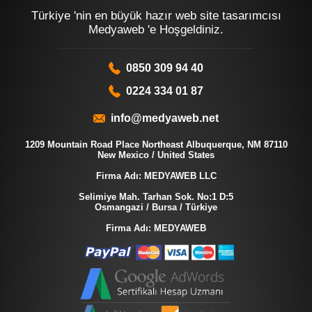
Türkiye 'nin en büyük hazır web site tasarımcısı
Medyaweb 'e Hoşgeldiniz.
0850 309 94 40
0224 334 01 87
info@medyaweb.net
1209 Mountain Road Place Northeast Albuquerque, NM 87110
New Mexico / United States
Firma Adı: MEDYAWEB LLC
Selimiye Mah. Tarhan Sok. No:1 D:5
Osmangazi / Bursa / Türkiye
Firma Adı: MEDYAWEB