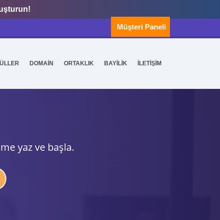
luşturun!
Müşteri Paneli
ÜLLER
DOMAİN
ORTAKLIK
BAYİLİK
İLETİŞİM
ime yaz ve başla.