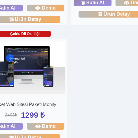
Satın Al
De
atın Al
Demo
Ürün Detay
Ürün Detay
Çoklu Dil Özelliği
ket Web Sitesi Paketi Monity
1299 ₺
2468₺
atın Al
Demo
Ürün Detay