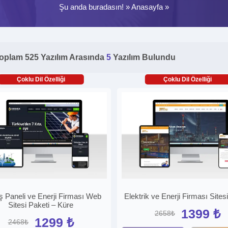
Şu anda buradasın! »
Anasayfa
»
oplam 525 Yazılım Arasında
5
Yazılım Bulundu
Çoklu Dil Özelliği
Çoklu Dil Özelliği
 Paneli ve Enerji Firması Web
Elektrik ve Enerji Firması Sites
Sitesi Paketi – Küre
1399 ₺
2658₺
1299 ₺
2468₺