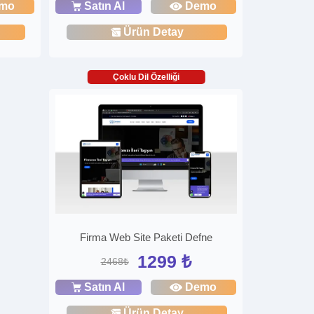
mo
Satın Al
Demo
Ürün Detay
Çoklu Dil Özelliği
Firma Web Site Paketi Defne
1299 ₺
2468₺
Satın Al
Demo
Ürün Detay