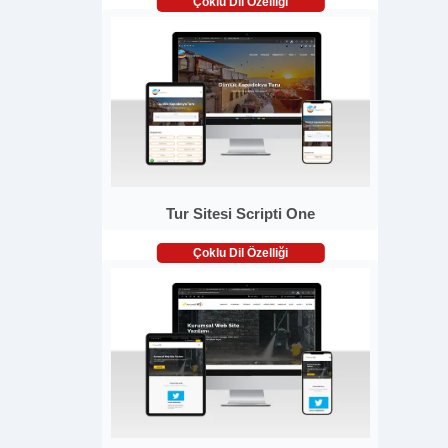
Çoklu Dil Özelliği
Tur Sitesi Scripti One
Çoklu Dil Özelliği