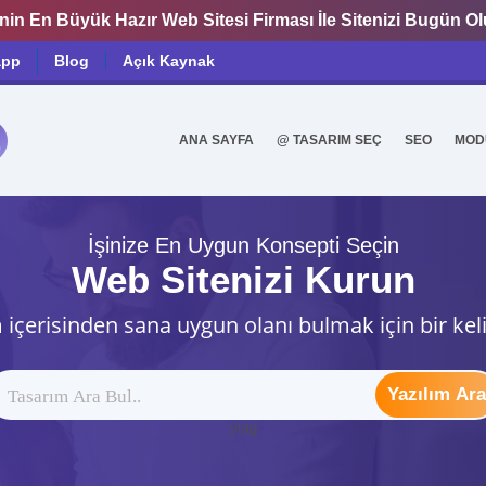
nin En Büyük Hazır Web Sitesi Firması İle Sitenizi Bugün O
app
Blog
Açık Kaynak
ANA SAYFA
@ TASARIM SEÇ
SEO
MOD
0
İşinize En Uygun Konsepti Seçin
Web Sitenizi Kurun
 içerisinden sana uygun olanı bulmak için bir kel
Yazılım Ara
ytag