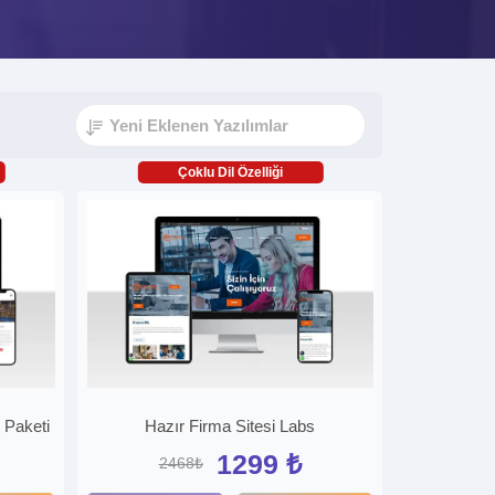
Çoklu Dil Özelliği
i Paketi
Hazır Firma Sitesi Labs
1299 ₺
2468₺