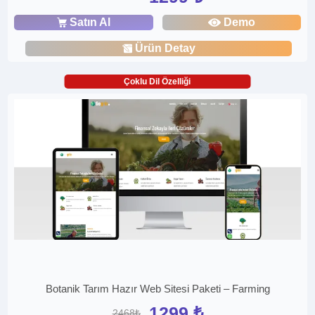
Satın Al
Demo
Ürün Detay
Çoklu Dil Özelliği
Botanik Tarım Hazır Web Sitesi Paketi – Farming
1299 ₺
2468₺