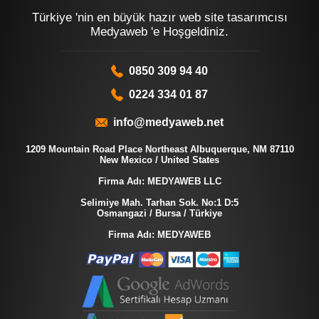
Türkiye 'nin en büyük hazır web site tasarımcısı
Medyaweb 'e Hoşgeldiniz.
0850 309 94 40
0224 334 01 87
info@medyaweb.net
1209 Mountain Road Place Northeast Albuquerque, NM 87110
New Mexico / United States
Firma Adı: MEDYAWEB LLC
Selimiye Mah. Tarhan Sok. No:1 D:5
Osmangazi / Bursa / Türkiye
Firma Adı: MEDYAWEB