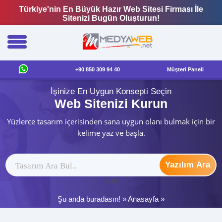
Türkiye'nin En Büyük Hazır Web Sitesi Firması İle
Sitenizi Bugün Oluşturun!
+90 850 309 94 40
Müşteri Paneli
İşinize En Uygun Konsepti Seçin
Web Sitenizi Kurun
Yüzlerce tasarım içerisinden sana uygun olanı bulmak için bir
kelime yaz ve başla.
Yazılım Ara
ytag
Şu anda buradasın! »
Anasayfa
»