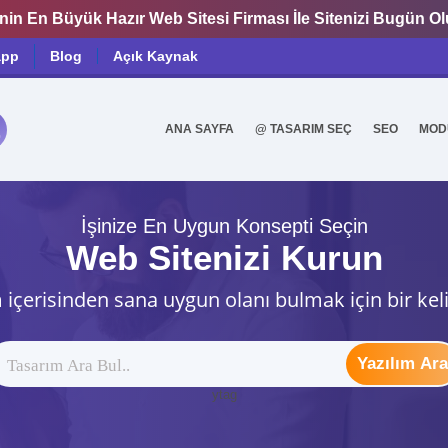
nin En Büyük Hazır Web Sitesi Firması İle Sitenizi Bugün O
app
Blog
Açık Kaynak
ANA SAYFA
@ TASARIM SEÇ
SEO
MOD
0
İşinize En Uygun Konsepti Seçin
Web Sitenizi Kurun
 içerisinden sana uygun olanı bulmak için bir kel
Yazılım Ara
ytag