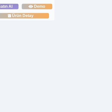
atın Al
Demo
Ürün Detay