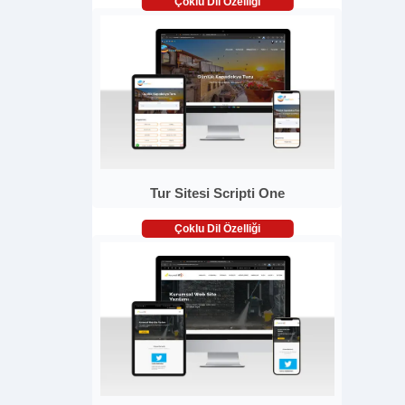
Çoklu Dil Özelliği
Tur Sitesi Scripti One
Çoklu Dil Özelliği