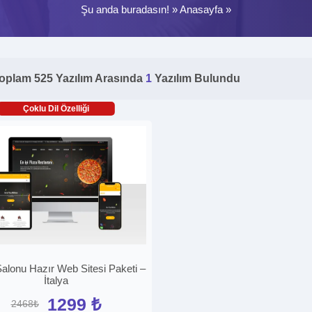
Şu anda buradasın! »
Anasayfa
»
oplam 525 Yazılım Arasında
1
Yazılım Bulundu
Çoklu Dil Özelliği
alonu Hazır Web Sitesi Paketi –
İtalya
1299 ₺
2468₺