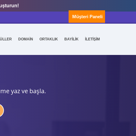
luşturun!
Müşteri Paneli
ÜLLER
DOMAİN
ORTAKLIK
BAYİLİK
İLETİŞİM
ime yaz ve başla.