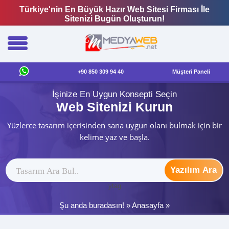
Türkiye'nin En Büyük Hazır Web Sitesi Firması İle
Sitenizi Bugün Oluşturun!
+90 850 309 94 40
Müşteri Paneli
İşinize En Uygun Konsepti Seçin
Web Sitenizi Kurun
Yüzlerce tasarım içerisinden sana uygun olanı bulmak için bir
kelime yaz ve başla.
Yazılım Ara
ytag
Şu anda buradasın! »
Anasayfa
»