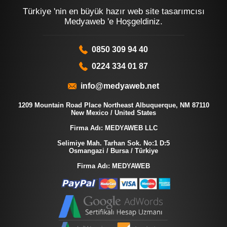
Türkiye 'nin en büyük hazır web site tasarımcısı
Medyaweb 'e Hoşgeldiniz.
0850 309 94 40
0224 334 01 87
info@medyaweb.net
1209 Mountain Road Place Northeast Albuquerque, NM 87110
New Mexico / United States
Firma Adı: MEDYAWEB LLC
Selimiye Mah. Tarhan Sok. No:1 D:5
Osmangazi / Bursa / Türkiye
Firma Adı: MEDYAWEB