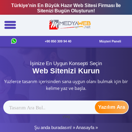
Türkiye'nin En Büyük Hazır Web Sitesi Firması İle
Sitenizi Bugün Oluşturun!
+90 850 309 94 40
Müşteri Paneli
İşinize En Uygun Konsepti Seçin
Web Sitenizi Kurun
Yüzlerce tasarım içerisinden sana uygun olanı bulmak için bir
kelime yaz ve başla.
Yazılım Ara
ytag
Şu anda buradasın! »
Anasayfa
»