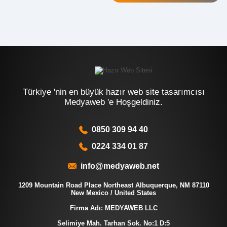
Türkiye 'nin en büyük hazır web site tasarımcısı
Medyaweb 'e Hoşgeldiniz.
0850 309 94 40
0224 334 01 87
info@medyaweb.net
1209 Mountain Road Place Northeast Albuquerque, NM 87110
New Mexico / United States
Firma Adı: MEDYAWEB LLC
Selimiye Mah. Tarhan Sok. No:1 D:5