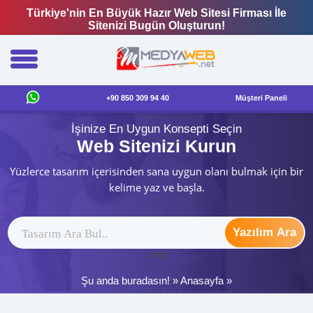
Türkiye'nin En Büyük Hazır Web Sitesi Firması İle
Sitenizi Bugün Oluşturun!
+90 850 309 94 40
Müşteri Paneli
İşinize En Uygun Konsepti Seçin
Web Sitenizi Kurun
Yüzlerce tasarım içerisinden sana uygun olanı bulmak için bir
kelime yaz ve başla.
Yazılım Ara
ytag
Şu anda buradasın! »
Anasayfa
»