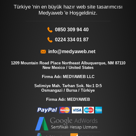
Türkiye 'nin en büyük hazır web site tasarımcısı
Medyaweb 'e Hoşgeldiniz.
0850 309 94 40
0224 334 01 87
info@medyaweb.net
1209 Mountain Road Place Northeast Albuquerque, NM 87110
New Mexico / United States
Firma Adı: MEDYAWEB LLC
Selimiye Mah. Tarhan Sok. No:1 D:5
Osmangazi / Bursa / Türkiye
Firma Adı: MEDYAWEB