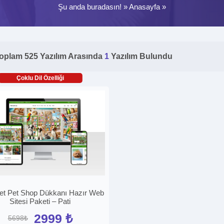
Şu anda buradasın! »
Anasayfa
»
oplam 525 Yazılım Arasında
1
Yazılım Bulundu
Çoklu Dil Özelliği
ret Pet Shop Dükkanı Hazır Web
Sitesi Paketi – Pati
2999 ₺
5698₺