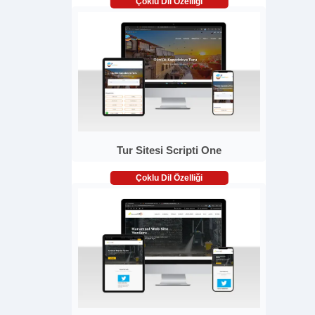
Çoklu Dil Özelliği
Tur Sitesi Scripti One
Çoklu Dil Özelliği