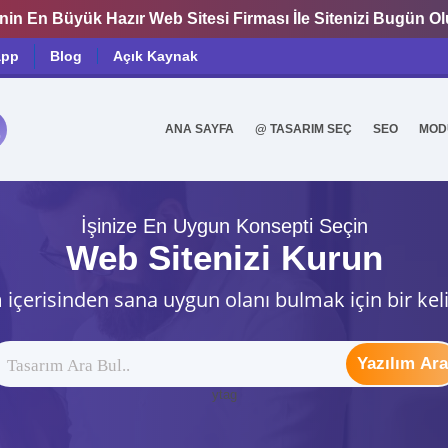
nin En Büyük Hazır Web Sitesi Firması İle Sitenizi Bugün O
app
Blog
Açık Kaynak
ANA SAYFA
@ TASARIM SEÇ
SEO
MOD
0
İşinize En Uygun Konsepti Seçin
Web Sitenizi Kurun
 içerisinden sana uygun olanı bulmak için bir kel
Yazılım Ara
ytag