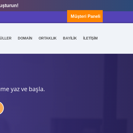
luşturun!
Müşteri Paneli
ÜLLER
DOMAİN
ORTAKLIK
BAYİLİK
İLETİŞİM
ime yaz ve başla.