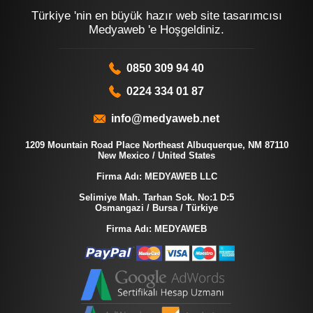
Türkiye 'nin en büyük hazır web site tasarımcısı
Medyaweb 'e Hoşgeldiniz.
0850 309 94 40
0224 334 01 87
info@medyaweb.net
1209 Mountain Road Place Northeast Albuquerque, NM 87110
New Mexico / United States
Firma Adı: MEDYAWEB LLC
Selimiye Mah. Tarhan Sok. No:1 D:5
Osmangazi / Bursa / Türkiye
Firma Adı: MEDYAWEB