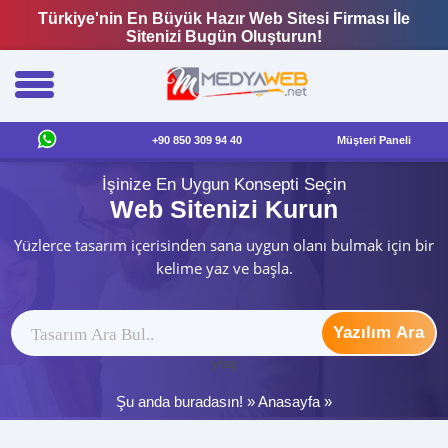
Türkiye'nin En Büyük Hazır Web Sitesi Firması İle
Sitenizi Bugün Oluşturun!
+90 850 309 94 40
Müşteri Paneli
İşinize En Uygun Konsepti Seçin
Web Sitenizi Kurun
Yüzlerce tasarım içerisinden sana uygun olanı bulmak için bir
kelime yaz ve başla.
Yazılım Ara
ytag
Şu anda buradasın! »
Anasayfa
»