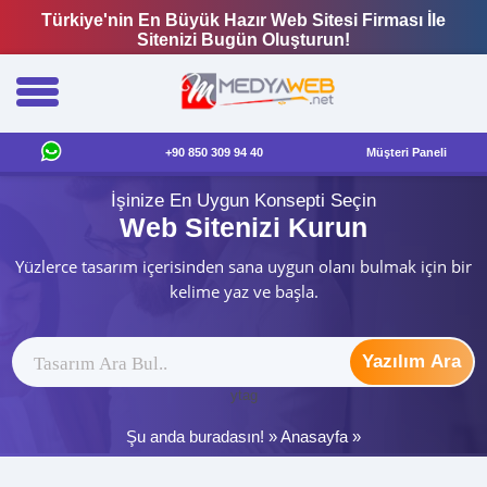
Türkiye'nin En Büyük Hazır Web Sitesi Firması İle
Sitenizi Bugün Oluşturun!
+90 850 309 94 40
Müşteri Paneli
İşinize En Uygun Konsepti Seçin
Web Sitenizi Kurun
Yüzlerce tasarım içerisinden sana uygun olanı bulmak için bir
kelime yaz ve başla.
Yazılım Ara
ytag
Şu anda buradasın! »
Anasayfa
»