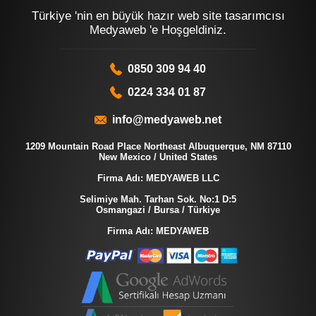
Türkiye 'nin en büyük hazır web site tasarımcısı
Medyaweb 'e Hoşgeldiniz.
0850 309 94 40
0224 334 01 87
info@medyaweb.net
1209 Mountain Road Place Northeast Albuquerque, NM 87110
New Mexico / United States
Firma Adı: MEDYAWEB LLC
Selimiye Mah. Tarhan Sok. No:1 D:5
Osmangazi / Bursa / Türkiye
Firma Adı: MEDYAWEB