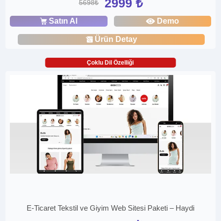
2999 ₺
5698₺
Satın Al
Demo
Ürün Detay
Çoklu Dil Özelliği
E-Ticaret Tekstil ve Giyim Web Sitesi Paketi – Haydi