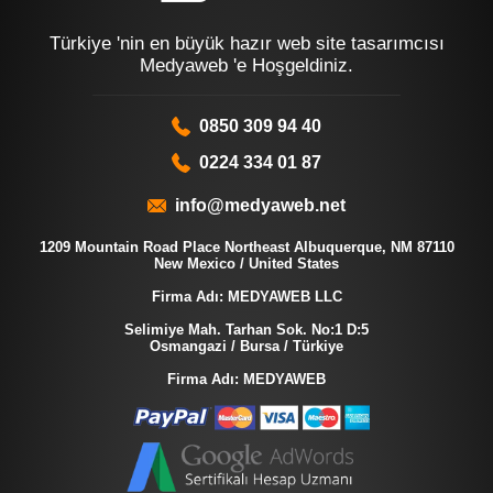
Türkiye 'nin en büyük hazır web site tasarımcısı
Medyaweb 'e Hoşgeldiniz.
0850 309 94 40
0224 334 01 87
info@medyaweb.net
1209 Mountain Road Place Northeast Albuquerque, NM 87110
New Mexico / United States
Firma Adı: MEDYAWEB LLC
Selimiye Mah. Tarhan Sok. No:1 D:5
Osmangazi / Bursa / Türkiye
Firma Adı: MEDYAWEB