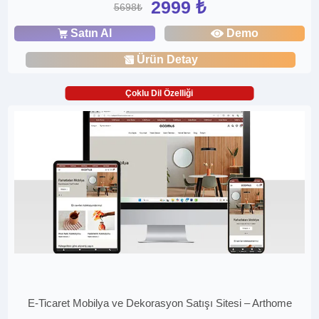
2999 ₺
5698₺
Satın Al
Demo
Ürün Detay
Çoklu Dil Özelliği
E-Ticaret Mobilya ve Dekorasyon Satışı Sitesi – Arthome