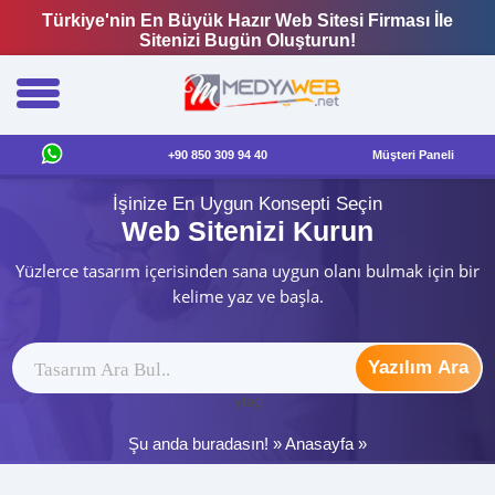
Türkiye'nin En Büyük Hazır Web Sitesi Firması İle
Sitenizi Bugün Oluşturun!
+90 850 309 94 40
Müşteri Paneli
İşinize En Uygun Konsepti Seçin
Web Sitenizi Kurun
Yüzlerce tasarım içerisinden sana uygun olanı bulmak için bir
kelime yaz ve başla.
Yazılım Ara
ytag
Şu anda buradasın! »
Anasayfa
»