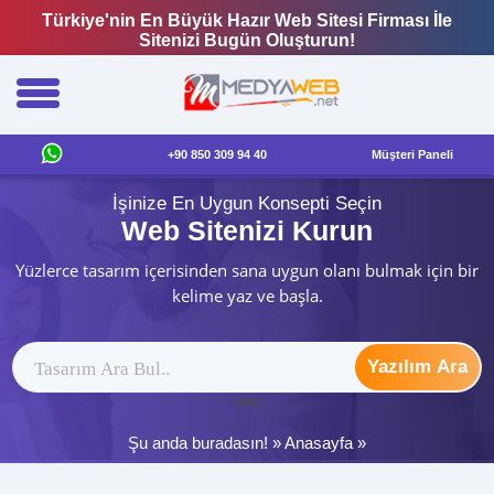
Türkiye'nin En Büyük Hazır Web Sitesi Firması İle
Sitenizi Bugün Oluşturun!
+90 850 309 94 40
Müşteri Paneli
İşinize En Uygun Konsepti Seçin
Web Sitenizi Kurun
Yüzlerce tasarım içerisinden sana uygun olanı bulmak için bir
kelime yaz ve başla.
Yazılım Ara
ytag
Şu anda buradasın! »
Anasayfa
»