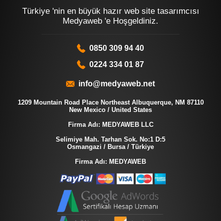
Türkiye 'nin en büyük hazır web site tasarımcısı
Medyaweb 'e Hoşgeldiniz.
0850 309 94 40
0224 334 01 87
info@medyaweb.net
1209 Mountain Road Place Northeast Albuquerque, NM 87110
New Mexico / United States
Firma Adı: MEDYAWEB LLC
Selimiye Mah. Tarhan Sok. No:1 D:5
Osmangazi / Bursa / Türkiye
Firma Adı: MEDYAWEB