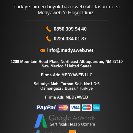
Türkiye 'nin en büyük hazır web site tasarımcısı
Medyaweb 'e Hoşgeldiniz.
0850 309 94 40
0224 334 01 87
info@medyaweb.net
1209 Mountain Road Place Northeast Albuquerque, NM 87110
New Mexico / United States
Firma Adı: MEDYAWEB LLC
Selimiye Mah. Tarhan Sok. No:1 D:5
Osmangazi / Bursa / Türkiye
Firma Adı: MEDYAWEB