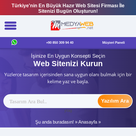
Türkiye'nin En Büyük Hazır Web Sitesi Firması İle
Sitenizi Bugün Oluşturun!
+90 850 309 94 40
Müşteri Paneli
İşinize En Uygun Konsepti Seçin
Web Sitenizi Kurun
Yüzlerce tasarım içerisinden sana uygun olanı bulmak için bir
kelime yaz ve başla.
Yazılım Ara
ytag
Şu anda buradasın! »
Anasayfa
»