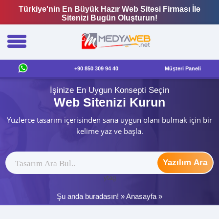
Türkiye'nin En Büyük Hazır Web Sitesi Firması İle
Sitenizi Bugün Oluşturun!
+90 850 309 94 40
Müşteri Paneli
İşinize En Uygun Konsepti Seçin
Web Sitenizi Kurun
Yüzlerce tasarım içerisinden sana uygun olanı bulmak için bir
kelime yaz ve başla.
Yazılım Ara
ytag
Şu anda buradasın! »
Anasayfa
»