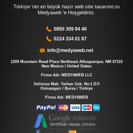
Türkiye 'nin en büyük hazır web site tasarımcısı
Medyaweb 'e Hoşgeldiniz.
0850 309 94 40
0224 334 01 87
info@medyaweb.net
1209 Mountain Road Place Northeast Albuquerque, NM 87110
New Mexico / United States
Firma Adı: MEDYAWEB LLC
Selimiye Mah. Tarhan Sok. No:1 D:5
Osmangazi / Bursa / Türkiye
Firma Adı: MEDYAWEB