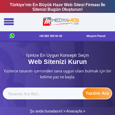
Türkiye'nin En Büyük Hazır Web Sitesi Firması İle
Sitenizi Bugün Oluşturun!
+90 850 309 94 40
Müşteri Paneli
İşinize En Uygun Konsepti Seçin
Web Sitenizi Kurun
Yüzlerce tasarım içerisinden sana uygun olanı bulmak için bir
kelime yaz ve başla.
Yazılım Ara
ytag
Şu anda buradasın! »
Anasayfa
»