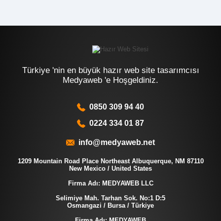
Türkiye 'nin en büyük hazır web site tasarımcısı
Medyaweb 'e Hoşgeldiniz.
0850 309 94 40
0224 334 01 87
info@medyaweb.net
1209 Mountain Road Place Northeast Albuquerque, NM 87110
New Mexico / United States
Firma Adı: MEDYAWEB LLC
Selimiye Mah. Tarhan Sok. No:1 D:5
Osmangazi / Bursa / Türkiye
Firma Adı: MEDYAWEB