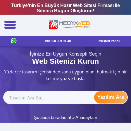
Türkiye'nin En Büyük Hazır Web Sitesi Firması İle
Sitenizi Bugün Oluşturun!
+90 850 309 94 40
Müşteri Paneli
İşinize En Uygun Konsepti Seçin
Web Sitenizi Kurun
Yüzlerce tasarım içerisinden sana uygun olanı bulmak için bir
kelime yaz ve başla.
Yazılım Ara
ytag
Şu anda buradasın! »
Anasayfa
»