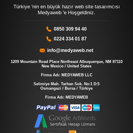
Türkiye 'nin en büyük hazır web site tasarımcısı
Medyaweb 'e Hoşgeldiniz.
0850 309 94 40
0224 334 01 87
info@medyaweb.net
1209 Mountain Road Place Northeast Albuquerque, NM 87110
New Mexico / United States
Firma Adı: MEDYAWEB LLC
Selimiye Mah. Tarhan Sok. No:1 D:5
Osmangazi / Bursa / Türkiye
Firma Adı: MEDYAWEB