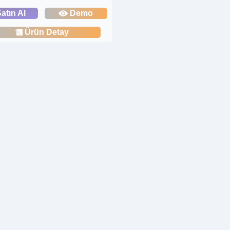
atın Al
Demo
Ürün Detay