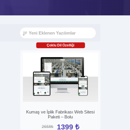
Çoklu Dil Özelliği
Kumaş ve İplik Fabrikası Web Sitesi
Paketi – Bolu
1399 ₺
2658₺