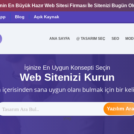
nin En Büyük Hazır Web Sitesi Firması İle Sitenizi Bugün O
app
Blog
Açık Kaynak
ANA SAYFA
@ TASARIM SEÇ
SEO
MOD
0
İşinize En Uygun Konsepti Seçin
Web Sitenizi Kurun
 içerisinden sana uygun olanı bulmak için bir kel
Yazılım Ara
ytag