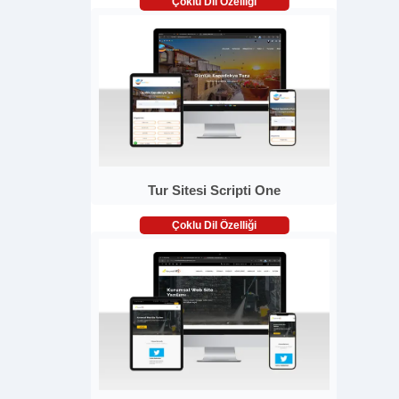
Çoklu Dil Özelliği
Tur Sitesi Scripti One
Çoklu Dil Özelliği