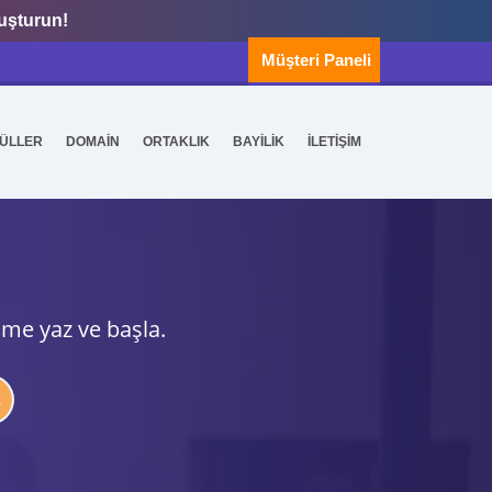
luşturun!
Müşteri Paneli
ÜLLER
DOMAİN
ORTAKLIK
BAYİLİK
İLETİŞİM
ime yaz ve başla.