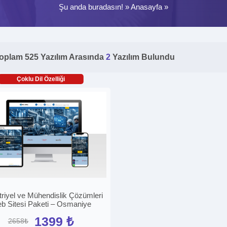
Şu anda buradasın! »
Anasayfa
»
oplam 525 Yazılım Arasında
2
Yazılım Bulundu
Çoklu Dil Özelliği
riyel ve Mühendislik Çözümleri
b Sitesi Paketi – Osmaniye
1399 ₺
2658₺