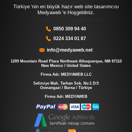
Türkiye 'nin en büyük hazır web site tasarımcısı
Medyaweb 'e Hoşgeldiniz.
0850 309 94 40
0224 334 01 87
info@medyaweb.net
1209 Mountain Road Place Northeast Albuquerque, NM 87110
New Mexico / United States
Firma Adı: MEDYAWEB LLC
Selimiye Mah. Tarhan Sok. No:1 D:5
Osmangazi / Bursa / Türkiye
Firma Adı: MEDYAWEB