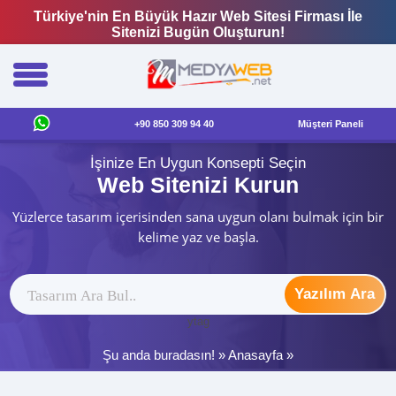
Türkiye'nin En Büyük Hazır Web Sitesi Firması İle
Sitenizi Bugün Oluşturun!
+90 850 309 94 40
Müşteri Paneli
İşinize En Uygun Konsepti Seçin
Web Sitenizi Kurun
Yüzlerce tasarım içerisinden sana uygun olanı bulmak için bir
kelime yaz ve başla.
Yazılım Ara
ytag
Şu anda buradasın! »
Anasayfa
»