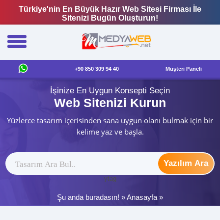
Türkiye'nin En Büyük Hazır Web Sitesi Firması İle
Sitenizi Bugün Oluşturun!
+90 850 309 94 40
Müşteri Paneli
İşinize En Uygun Konsepti Seçin
Web Sitenizi Kurun
Yüzlerce tasarım içerisinden sana uygun olanı bulmak için bir
kelime yaz ve başla.
Yazılım Ara
ytag
Şu anda buradasın! »
Anasayfa
»