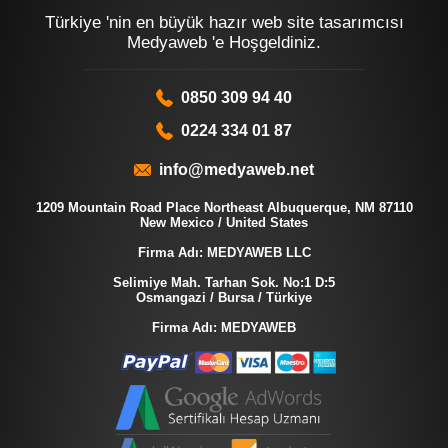
Türkiye 'nin en büyük hazır web site tasarımcısı
Medyaweb 'e Hoşgeldiniz.
0850 309 94 40
0224 334 01 87
info@medyaweb.net
1209 Mountain Road Place Northeast Albuquerque, NM 87110
New Mexico / United States
Firma Adı: MEDYAWEB LLC
Selimiye Mah. Tarhan Sok. No:1 D:5
Osmangazi / Bursa / Türkiye
Firma Adı: MEDYAWEB