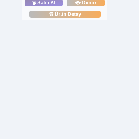
Satın Al
Demo
Ürün Detay