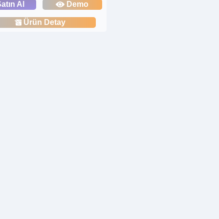
atın Al
Demo
Ürün Detay