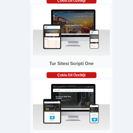
Çoklu Dil Özelliği
Tur Sitesi Scripti One
Çoklu Dil Özelliği