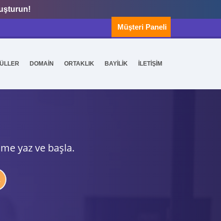
luşturun!
Müşteri Paneli
ÜLLER
DOMAİN
ORTAKLIK
BAYİLİK
İLETİŞİM
ime yaz ve başla.