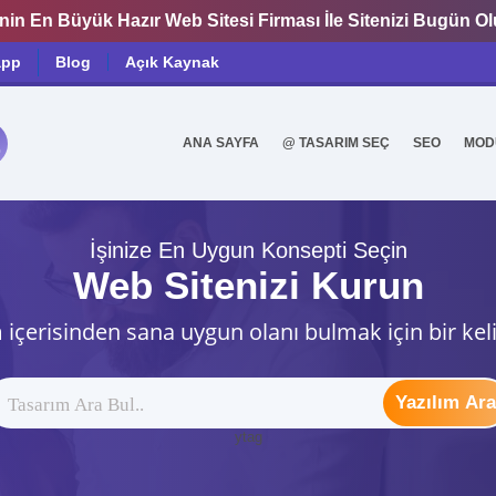
nin En Büyük Hazır Web Sitesi Firması İle Sitenizi Bugün O
app
Blog
Açık Kaynak
ANA SAYFA
@ TASARIM SEÇ
SEO
MOD
0
İşinize En Uygun Konsepti Seçin
Web Sitenizi Kurun
 içerisinden sana uygun olanı bulmak için bir kel
Yazılım Ara
ytag