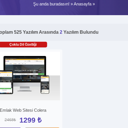
Şu anda buradasın! »
Anasayfa
»
oplam 525 Yazılım Arasında
2
Yazılım Bulundu
Çoklu Dil Özelliği
Emlak Web Sitesi Colera
1299 ₺
2468₺