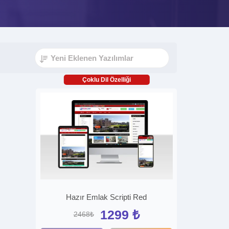
Çoklu Dil Özelliği
Hazır Emlak Scripti Red
1299 ₺
2468₺