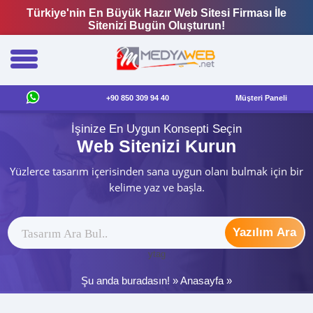
Türkiye'nin En Büyük Hazır Web Sitesi Firması İle
Sitenizi Bugün Oluşturun!
+90 850 309 94 40
Müşteri Paneli
İşinize En Uygun Konsepti Seçin
Web Sitenizi Kurun
Yüzlerce tasarım içerisinden sana uygun olanı bulmak için bir
kelime yaz ve başla.
Yazılım Ara
ytag
Şu anda buradasın! »
Anasayfa
»