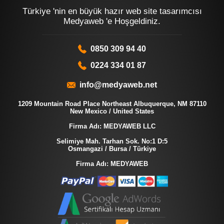
Türkiye 'nin en büyük hazır web site tasarımcısı
Medyaweb 'e Hoşgeldiniz.
0850 309 94 40
0224 334 01 87
info@medyaweb.net
1209 Mountain Road Place Northeast Albuquerque, NM 87110
New Mexico / United States
Firma Adı: MEDYAWEB LLC
Selimiye Mah. Tarhan Sok. No:1 D:5
Osmangazi / Bursa / Türkiye
Firma Adı: MEDYAWEB