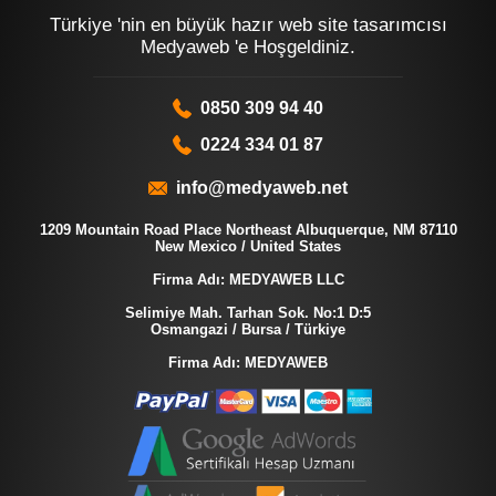
Türkiye 'nin en büyük hazır web site tasarımcısı
Medyaweb 'e Hoşgeldiniz.
0850 309 94 40
0224 334 01 87
info@medyaweb.net
1209 Mountain Road Place Northeast Albuquerque, NM 87110
New Mexico / United States
Firma Adı: MEDYAWEB LLC
Selimiye Mah. Tarhan Sok. No:1 D:5
Osmangazi / Bursa / Türkiye
Firma Adı: MEDYAWEB