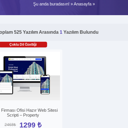
Şu anda buradasın! »
Anasayfa
»
oplam 525 Yazılım Arasında
1
Yazılım Bulundu
Çoklu Dil Özelliği
Firması Ofisi Hazır Web Sitesi
Scripti – Property
1299 ₺
2468₺