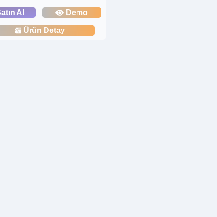
atın Al
Demo
Ürün Detay