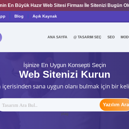
nin En Büyük Hazır Web Sitesi Firması İle Sitenizi Bugün O
app
Blog
Açık Kaynak
ANA SAYFA
@ TASARIM SEÇ
SEO
MOD
0
İşinize En Uygun Konsepti Seçin
Web Sitenizi Kurun
 içerisinden sana uygun olanı bulmak için bir kel
Yazılım Ara
ytag