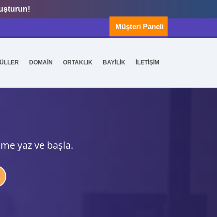
luşturun!
Müşteri Paneli
ÜLLER
DOMAİN
ORTAKLIK
BAYİLİK
İLETİŞİM
ime yaz ve başla.