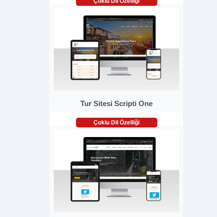
Çoklu Dil Özelliği
Tur Sitesi Scripti One
Çoklu Dil Özelliği