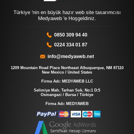
Türkiye 'nin en büyük hazır web site tasarımcısı
Medyaweb 'e Hoşgeldiniz.
0850 309 94 40
0224 334 01 87
info@medyaweb.net
1209 Mountain Road Place Northeast Albuquerque, NM 87110
New Mexico / United States
Firma Adı: MEDYAWEB LLC
Selimiye Mah. Tarhan Sok. No:1 D:5
Osmangazi / Bursa / Türkiye
Firma Adı: MEDYAWEB