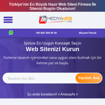
Türkiye'nin En Büyük Hazır Web Sitesi Firması İle
Sitenizi Bugün Oluşturun!
+90 850 309 94 40
Müşteri Paneli
İşinize En Uygun Konsepti Seçin
Web Sitenizi Kurun
Yüzlerce tasarım içerisinden sana uygun olanı bulmak için bir
kelime yaz ve başla.
Yazılım Ara
ytag
Şu anda buradasın! »
Anasayfa
»