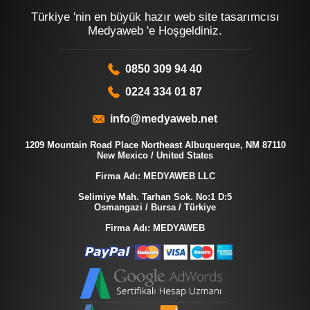
Türkiye 'nin en büyük hazır web site tasarımcısı
Medyaweb 'e Hoşgeldiniz.
0850 309 94 40
0224 334 01 87
info@medyaweb.net
1209 Mountain Road Place Northeast Albuquerque, NM 87110
New Mexico / United States
Firma Adı: MEDYAWEB LLC
Selimiye Mah. Tarhan Sok. No:1 D:5
Osmangazi / Bursa / Türkiye
Firma Adı: MEDYAWEB