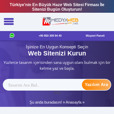
Türkiye'nin En Büyük Hazır Web Sitesi Firması İle
Sitenizi Bugün Oluşturun!
+90 850 309 94 40
Müşteri Paneli
İşinize En Uygun Konsepti Seçin
Web Sitenizi Kurun
Yüzlerce tasarım içerisinden sana uygun olanı bulmak için bir
kelime yaz ve başla.
Yazılım Ara
ytag
Şu anda buradasın! »
Anasayfa
»