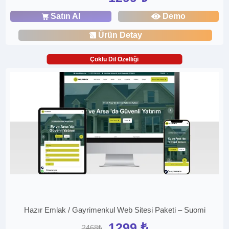
Satın Al
Demo
Ürün Detay
Çoklu Dil Özelliği
Hazır Emlak / Gayrimenkul Web Sitesi Paketi – Suomi
1299 ₺
2468₺