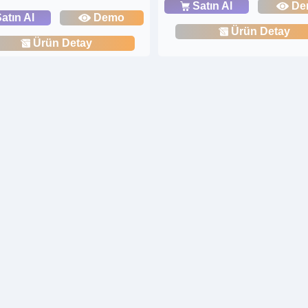
Satın Al
De
atın Al
Demo
Ürün Detay
Ürün Detay