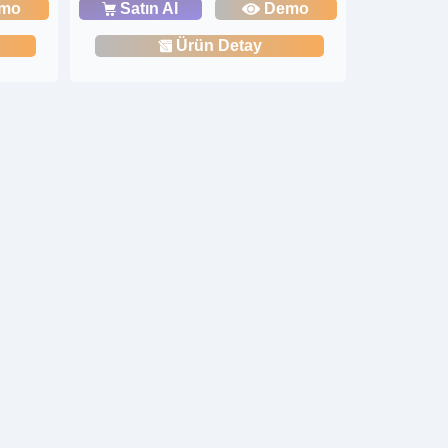
mo
Satın Al
Demo
Ürün Detay