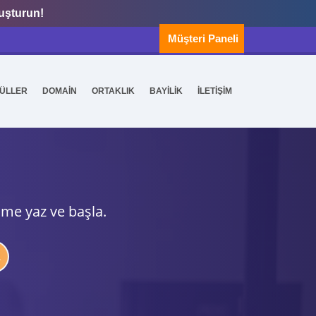
luşturun!
Müşteri Paneli
ÜLLER
DOMAİN
ORTAKLIK
BAYİLİK
İLETİŞİM
ime yaz ve başla.