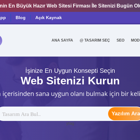
nin En Büyük Hazır Web Sitesi Firması İle Sitenizi Bugün O
app
Blog
Açık Kaynak
ANA SAYFA
@ TASARIM SEÇ
SEO
MOD
0
İşinize En Uygun Konsepti Seçin
Web Sitenizi Kurun
 içerisinden sana uygun olanı bulmak için bir kel
Yazılım Ara
ytag