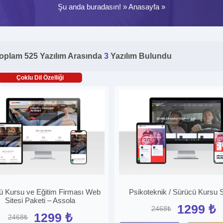
Şu anda buradasın! »
Anasayfa
»
oplam 525 Yazılım Arasında
3
Yazılım Bulundu
Çoklu Dil Özelliği
ü Kursu ve Eğitim Firması Web
Psikoteknik / Sürücü Kursu S
Sitesi Paketi – Assola
1299 ₺
2468₺
1299 ₺
2468₺