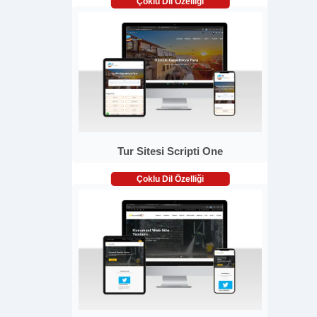
Çoklu Dil Özelliği
Tur Sitesi Scripti One
Çoklu Dil Özelliği