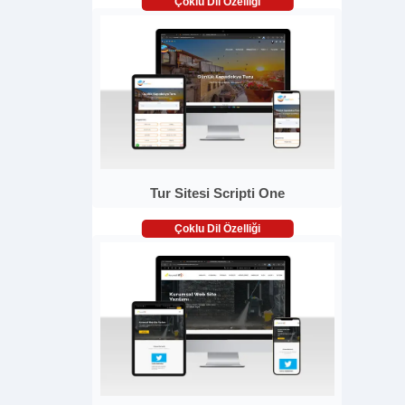
Çoklu Dil Özelliği
Tur Sitesi Scripti One
Çoklu Dil Özelliği