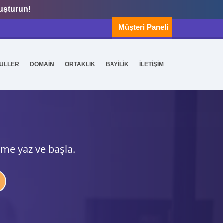
luşturun!
Müşteri Paneli
ÜLLER
DOMAİN
ORTAKLIK
BAYİLİK
İLETİŞİM
ime yaz ve başla.