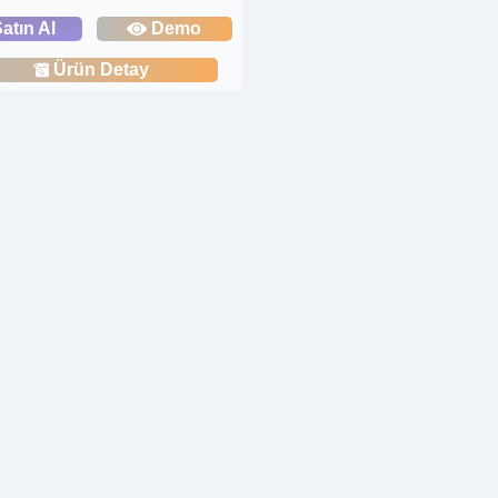
atın Al
Demo
Ürün Detay