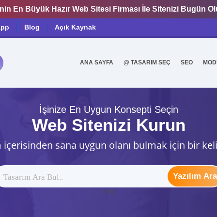
nin En Büyük Hazır Web Sitesi Firması İle Sitenizi Bugün O
app
Blog
Açık Kaynak
ANA SAYFA
@ TASARIM SEÇ
SEO
MOD
0
İşinize En Uygun Konsepti Seçin
Web Sitenizi Kurun
 içerisinden sana uygun olanı bulmak için bir kel
Yazılım Ara
ytag