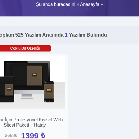
Şu anda buradasın! »
Anasayfa
»
oplam 525 Yazılım Arasında
1
Yazılım Bulundu
Çoklu Dil Özelliği
ar İçin Profesyonel Kişisel Web
Sitesi Paketi – Hatay
1399 ₺
2658₺