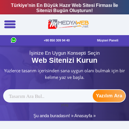
Türkiye'nin En Büyük Hazır Web Sitesi Firması İle
Sitenizi Bugün Oluşturun!
+90 850 309 94 40
Müşteri Paneli
İşinize En Uygun Konsepti Seçin
Web Sitenizi Kurun
Yüzlerce tasarım içerisinden sana uygun olanı bulmak için bir
kelime yaz ve başla.
Yazılım Ara
ytag
Şu anda buradasın! »
Anasayfa
»