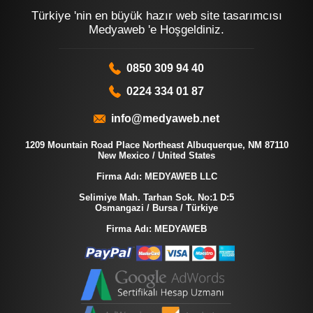
Türkiye 'nin en büyük hazır web site tasarımcısı
Medyaweb 'e Hoşgeldiniz.
0850 309 94 40
0224 334 01 87
info@medyaweb.net
1209 Mountain Road Place Northeast Albuquerque, NM 87110
New Mexico / United States
Firma Adı: MEDYAWEB LLC
Selimiye Mah. Tarhan Sok. No:1 D:5
Osmangazi / Bursa / Türkiye
Firma Adı: MEDYAWEB