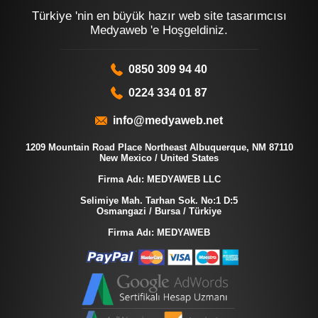
Türkiye 'nin en büyük hazır web site tasarımcısı
Medyaweb 'e Hoşgeldiniz.
0850 309 94 40
0224 334 01 87
info@medyaweb.net
1209 Mountain Road Place Northeast Albuquerque, NM 87110
New Mexico / United States
Firma Adı: MEDYAWEB LLC
Selimiye Mah. Tarhan Sok. No:1 D:5
Osmangazi / Bursa / Türkiye
Firma Adı: MEDYAWEB