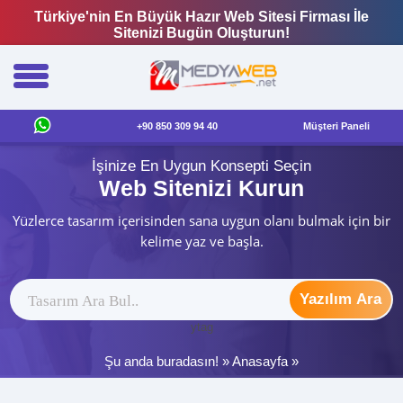
Türkiye'nin En Büyük Hazır Web Sitesi Firması İle
Sitenizi Bugün Oluşturun!
+90 850 309 94 40
Müşteri Paneli
İşinize En Uygun Konsepti Seçin
Web Sitenizi Kurun
Yüzlerce tasarım içerisinden sana uygun olanı bulmak için bir
kelime yaz ve başla.
Yazılım Ara
ytag
Şu anda buradasın! »
Anasayfa
»