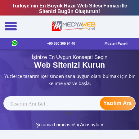
Türkiye'nin En Büyük Hazır Web Sitesi Firması İle
Sitenizi Bugün Oluşturun!
+90 850 309 94 40
Müşteri Paneli
İşinize En Uygun Konsepti Seçin
Web Sitenizi Kurun
Yüzlerce tasarım içerisinden sana uygun olanı bulmak için bir
kelime yaz ve başla.
Yazılım Ara
ytag
Şu anda buradasın! »
Anasayfa
»