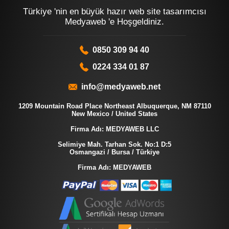
Türkiye 'nin en büyük hazır web site tasarımcısı
Medyaweb 'e Hoşgeldiniz.
0850 309 94 40
0224 334 01 87
info@medyaweb.net
1209 Mountain Road Place Northeast Albuquerque, NM 87110
New Mexico / United States
Firma Adı: MEDYAWEB LLC
Selimiye Mah. Tarhan Sok. No:1 D:5
Osmangazi / Bursa / Türkiye
Firma Adı: MEDYAWEB