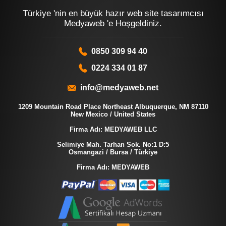
Türkiye 'nin en büyük hazır web site tasarımcısı
Medyaweb 'e Hoşgeldiniz.
0850 309 94 40
0224 334 01 87
info@medyaweb.net
1209 Mountain Road Place Northeast Albuquerque, NM 87110
New Mexico / United States
Firma Adı: MEDYAWEB LLC
Selimiye Mah. Tarhan Sok. No:1 D:5
Osmangazi / Bursa / Türkiye
Firma Adı: MEDYAWEB