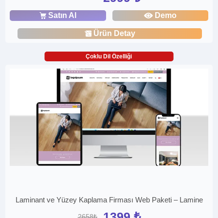
Satın Al
Demo
Ürün Detay
Çoklu Dil Özelliği
Laminant ve Yüzey Kaplama Firması Web Paketi – Lamine
1399 ₺
2658₺