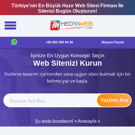
Türkiye'nin En Büyük Hazır Web Sitesi Firması İle
Sitenizi Bugün Oluşturun!
+90 850 309 94 40
Müşteri Paneli
İşinize En Uygun Konsepti Seçin
Web Sitenizi Kurun
Yüzlerce tasarım içerisinden sana uygun olanı bulmak için bir
kelime yaz ve başla.
Yazılım Ara
ytag
Şu anda buradasın! »
Anasayfa
»