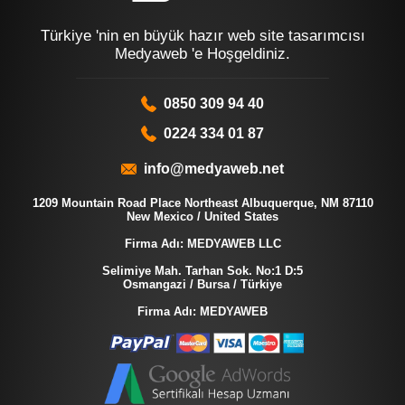
Türkiye 'nin en büyük hazır web site tasarımcısı
Medyaweb 'e Hoşgeldiniz.
0850 309 94 40
0224 334 01 87
info@medyaweb.net
1209 Mountain Road Place Northeast Albuquerque, NM 87110
New Mexico / United States
Firma Adı: MEDYAWEB LLC
Selimiye Mah. Tarhan Sok. No:1 D:5
Osmangazi / Bursa / Türkiye
Firma Adı: MEDYAWEB