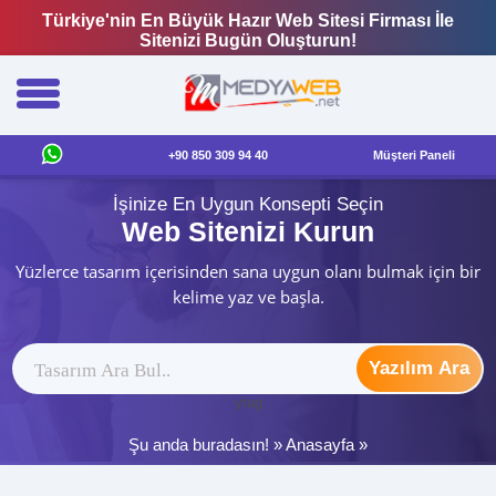
Türkiye'nin En Büyük Hazır Web Sitesi Firması İle
Sitenizi Bugün Oluşturun!
+90 850 309 94 40
Müşteri Paneli
İşinize En Uygun Konsepti Seçin
Web Sitenizi Kurun
Yüzlerce tasarım içerisinden sana uygun olanı bulmak için bir
kelime yaz ve başla.
Yazılım Ara
ytag
Şu anda buradasın! »
Anasayfa
»