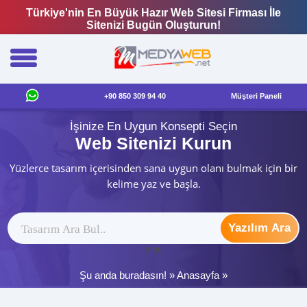
Türkiye'nin En Büyük Hazır Web Sitesi Firması İle
Sitenizi Bugün Oluşturun!
+90 850 309 94 40
Müşteri Paneli
İşinize En Uygun Konsepti Seçin
Web Sitenizi Kurun
Yüzlerce tasarım içerisinden sana uygun olanı bulmak için bir
kelime yaz ve başla.
Yazılım Ara
ytag
Şu anda buradasın! »
Anasayfa
»