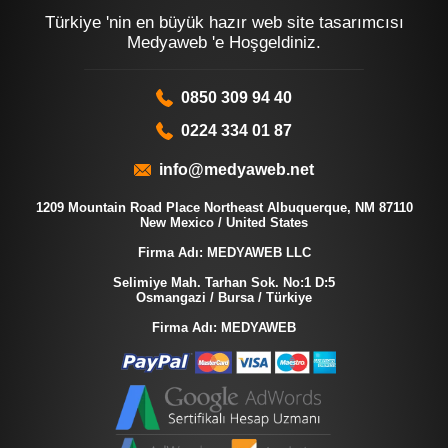
Türkiye 'nin en büyük hazır web site tasarımcısı
Medyaweb 'e Hoşgeldiniz.
0850 309 94 40
0224 334 01 87
info@medyaweb.net
1209 Mountain Road Place Northeast Albuquerque, NM 87110
New Mexico / United States
Firma Adı: MEDYAWEB LLC
Selimiye Mah. Tarhan Sok. No:1 D:5
Osmangazi / Bursa / Türkiye
Firma Adı: MEDYAWEB