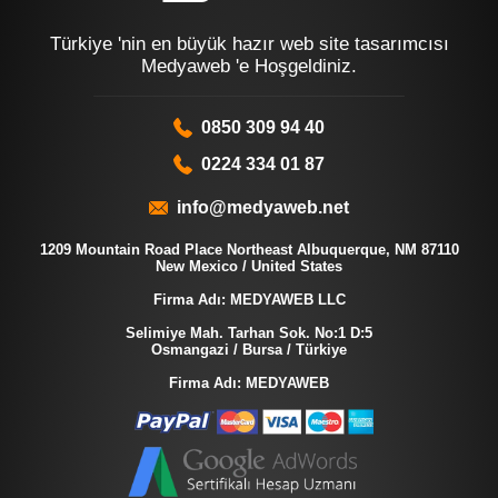
Türkiye 'nin en büyük hazır web site tasarımcısı
Medyaweb 'e Hoşgeldiniz.
0850 309 94 40
0224 334 01 87
info@medyaweb.net
1209 Mountain Road Place Northeast Albuquerque, NM 87110
New Mexico / United States
Firma Adı: MEDYAWEB LLC
Selimiye Mah. Tarhan Sok. No:1 D:5
Osmangazi / Bursa / Türkiye
Firma Adı: MEDYAWEB