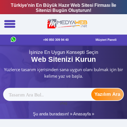
Türkiye'nin En Büyük Hazır Web Sitesi Firması İle
Sitenizi Bugün Oluşturun!
+90 850 309 94 40
Müşteri Paneli
İşinize En Uygun Konsepti Seçin
Web Sitenizi Kurun
Yüzlerce tasarım içerisinden sana uygun olanı bulmak için bir
kelime yaz ve başla.
Yazılım Ara
ytag
Şu anda buradasın! »
Anasayfa
»