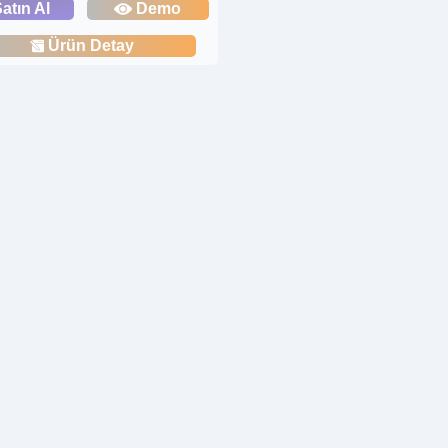
atın Al
Demo
Ürün Detay