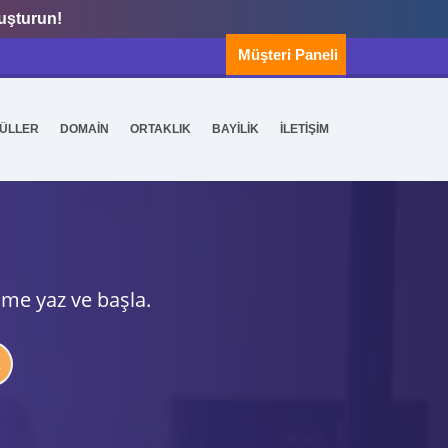
luşturun!
Müşteri Paneli
ÜLLER
DOMAİN
ORTAKLIK
BAYİLİK
İLETİŞİM
ime yaz ve başla.