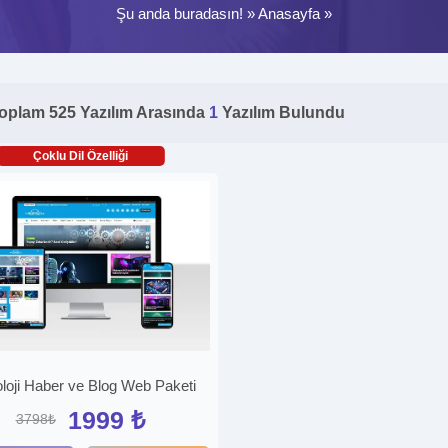
Şu anda buradasın! »
Anasayfa
»
oplam 525 Yazılım Arasında
1
Yazılım Bulundu
Çoklu Dil Özelliği
loji Haber ve Blog Web Paketi
1999 ₺
3798₺