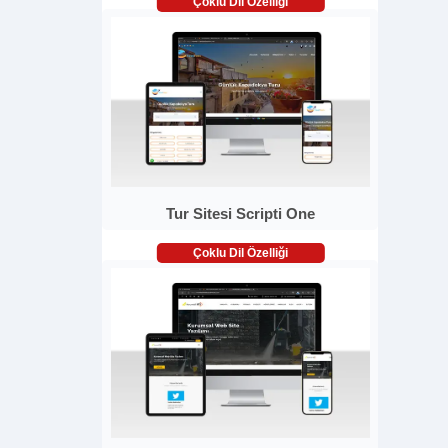
Çoklu Dil Özelliği
Tur Sitesi Scripti One
Çoklu Dil Özelliği