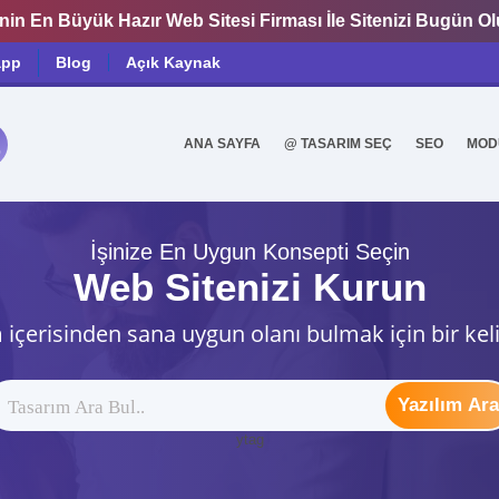
nin En Büyük Hazır Web Sitesi Firması İle Sitenizi Bugün O
app
Blog
Açık Kaynak
ANA SAYFA
@ TASARIM SEÇ
SEO
MOD
0
İşinize En Uygun Konsepti Seçin
Web Sitenizi Kurun
 içerisinden sana uygun olanı bulmak için bir kel
Yazılım Ara
ytag