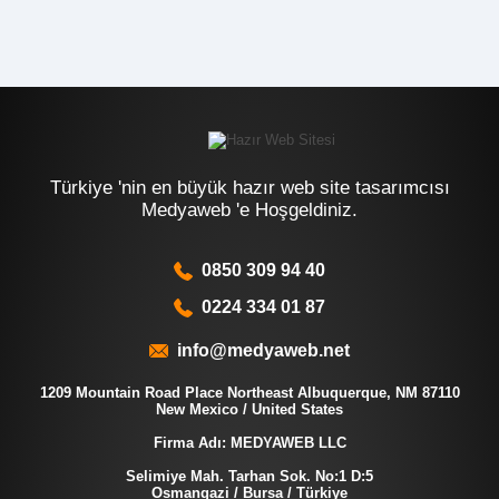
Türkiye 'nin en büyük hazır web site tasarımcısı
Medyaweb 'e Hoşgeldiniz.
0850 309 94 40
0224 334 01 87
info@medyaweb.net
1209 Mountain Road Place Northeast Albuquerque, NM 87110
New Mexico / United States
Firma Adı: MEDYAWEB LLC
Selimiye Mah. Tarhan Sok. No:1 D:5
Osmangazi / Bursa / Türkiye