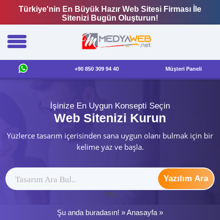
Türkiye'nin En Büyük Hazır Web Sitesi Firması İle
Sitenizi Bugün Oluşturun!
+90 850 309 94 40
Müşteri Paneli
İşinize En Uygun Konsepti Seçin
Web Sitenizi Kurun
Yüzlerce tasarım içerisinden sana uygun olanı bulmak için bir
kelime yaz ve başla.
Yazılım Ara
ytag
Şu anda buradasın! »
Anasayfa
»