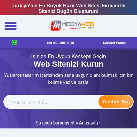
Türkiye'nin En Büyük Hazır Web Sitesi Firması İle
Sitenizi Bugün Oluşturun!
+90 850 309 94 40
Müşteri Paneli
İşinize En Uygun Konsepti Seçin
Web Sitenizi Kurun
Yüzlerce tasarım içerisinden sana uygun olanı bulmak için bir
kelime yaz ve başla.
Yazılım Ara
ytag
Şu anda buradasın! »
Anasayfa
»