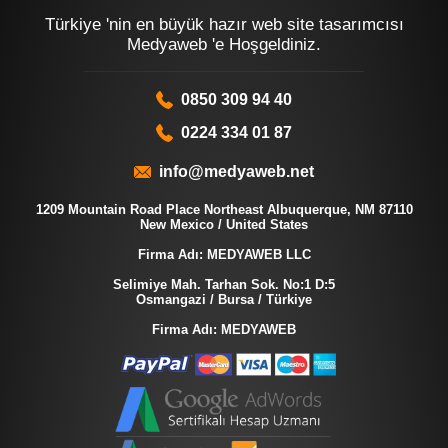
Türkiye 'nin en büyük hazır web site tasarımcısı
Medyaweb 'e Hoşgeldiniz.
0850 309 94 40
0224 334 01 87
info@medyaweb.net
1209 Mountain Road Place Northeast Albuquerque, NM 87110
New Mexico / United States
Firma Adı: MEDYAWEB LLC
Selimiye Mah. Tarhan Sok. No:1 D:5
Osmangazi / Bursa / Türkiye
Firma Adı: MEDYAWEB