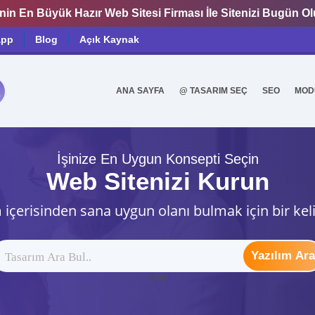
nin En Büyük Hazır Web Sitesi Firması İle Sitenizi Bugün O
app
Blog
Açık Kaynak
ANA SAYFA
@ TASARIM SEÇ
SEO
MOD
0
İşinize En Uygun Konsepti Seçin
Web Sitenizi Kurun
 içerisinden sana uygun olanı bulmak için bir kel
Yazılım Ara
ytag