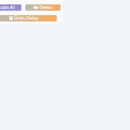
atın Al
Demo
Ürün Detay