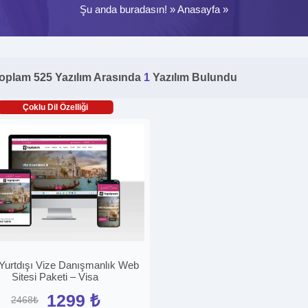
Şu anda buradasın! »
Anasayfa
»
oplam 525 Yazılım Arasında
1
Yazılım Bulundu
Çoklu Dil Özelliği
Yurtdışı Vize Danışmanlık Web
Sitesi Paketi – Visa
1299 ₺
2468₺