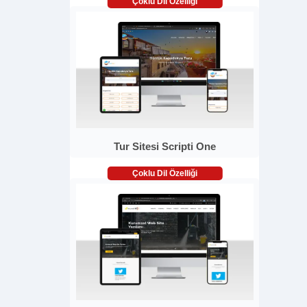
Çoklu Dil Özelliği
Tur Sitesi Scripti One
Çoklu Dil Özelliği