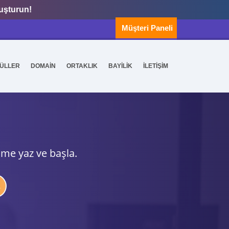
luşturun!
Müşteri Paneli
ÜLLER
DOMAİN
ORTAKLIK
BAYİLİK
İLETİŞİM
ime yaz ve başla.