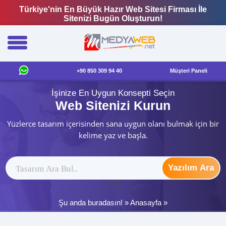
Türkiye'nin En Büyük Hazır Web Sitesi Firması İle
Sitenizi Bugün Oluşturun!
+90 850 309 94 40
Müşteri Paneli
İşinize En Uygun Konsepti Seçin
Web Sitenizi Kurun
Yüzlerce tasarım içerisinden sana uygun olanı bulmak için bir
kelime yaz ve başla.
Yazılım Ara
ytag
Şu anda buradasın! »
Anasayfa
»