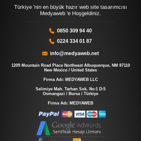
Türkiye 'nin en büyük hazır web site tasarımcısı
Medyaweb 'e Hoşgeldiniz.
0850 309 94 40
0224 334 01 87
info@medyaweb.net
1209 Mountain Road Place Northeast Albuquerque, NM 87110
New Mexico / United States
Firma Adı: MEDYAWEB LLC
Selimiye Mah. Tarhan Sok. No:1 D:5
Osmangazi / Bursa / Türkiye
Firma Adı: MEDYAWEB