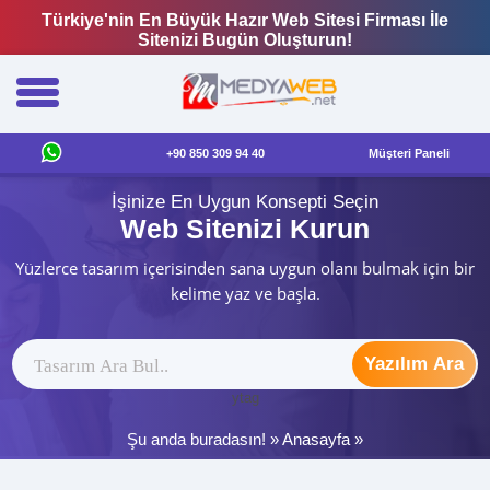
Türkiye'nin En Büyük Hazır Web Sitesi Firması İle
Sitenizi Bugün Oluşturun!
+90 850 309 94 40
Müşteri Paneli
İşinize En Uygun Konsepti Seçin
Web Sitenizi Kurun
Yüzlerce tasarım içerisinden sana uygun olanı bulmak için bir
kelime yaz ve başla.
Yazılım Ara
ytag
Şu anda buradasın! »
Anasayfa
»