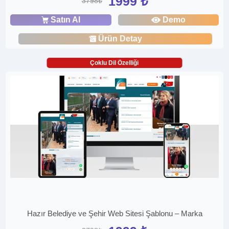
1999 ₺
3798₺
Satın Al
Demo
Ürün Detay
Çoklu Dil Özelliği
Hazır Belediye ve Şehir Web Sitesi Şablonu – Marka