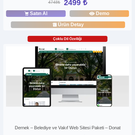
2499 ₺
4748₺
Satın Al
Demo
Ürün Detay
Çoklu Dil Özelliği
Dernek – Belediye ve Vakıf Web Sitesi Paketi – Donat