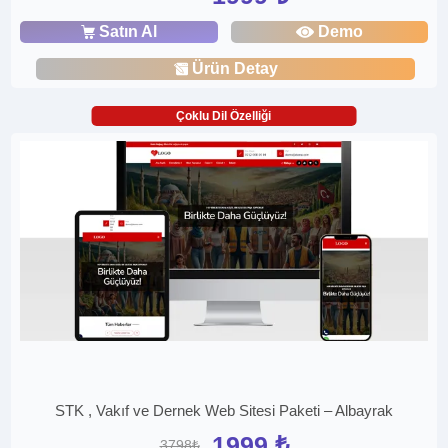
Satın Al
Demo
Ürün Detay
Çoklu Dil Özelliği
STK , Vakıf ve Dernek Web Sitesi Paketi – Albayrak
1999 ₺
3798₺