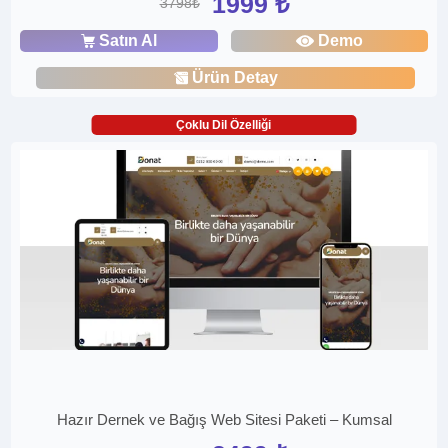
1999 ₺
3798₺
Satın Al
Demo
Ürün Detay
Çoklu Dil Özelliği
Hazır Dernek ve Bağış Web Sitesi Paketi – Kumsal