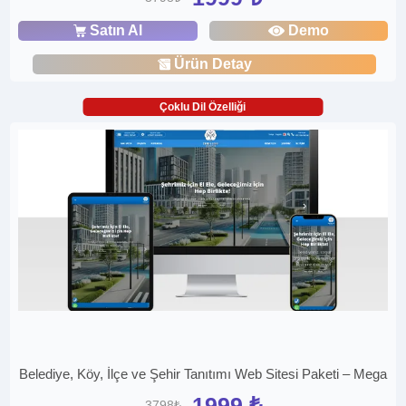
Satın Al
Demo
Ürün Detay
Çoklu Dil Özelliği
Belediye, Köy, İlçe ve Şehir Tanıtımı Web Sitesi Paketi – Mega
1999 ₺
3798₺