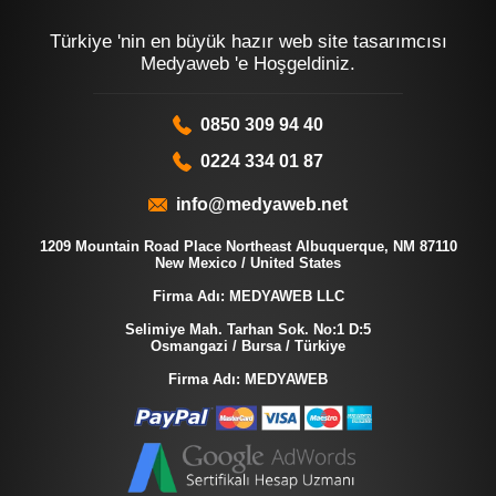
Türkiye 'nin en büyük hazır web site tasarımcısı
Medyaweb 'e Hoşgeldiniz.
0850 309 94 40
0224 334 01 87
info@medyaweb.net
1209 Mountain Road Place Northeast Albuquerque, NM 87110
New Mexico / United States
Firma Adı: MEDYAWEB LLC
Selimiye Mah. Tarhan Sok. No:1 D:5
Osmangazi / Bursa / Türkiye
Firma Adı: MEDYAWEB