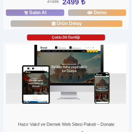
2499 ₺
4748₺
Satın Al
Demo
Ürün Detay
Çoklu Dil Özelliği
Hazır Vakıf ve Dernek Web Sitesi Paketi – Donate