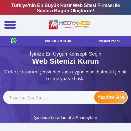
Türkiye'nin En Büyük Hazır Web Sitesi Firması İle
Sitenizi Bugün Oluşturun!
+90 850 309 94 40
Müşteri Paneli
İşinize En Uygun Konsepti Seçin
Web Sitenizi Kurun
Yüzlerce tasarım içerisinden sana uygun olanı bulmak için bir
kelime yaz ve başla.
Yazılım Ara
ytag
Şu anda buradasın! »
Anasayfa
»