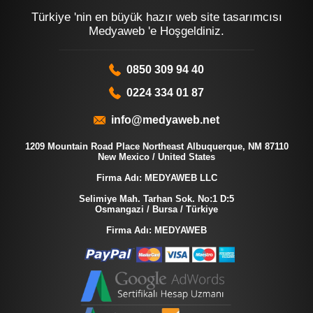
Türkiye 'nin en büyük hazır web site tasarımcısı
Medyaweb 'e Hoşgeldiniz.
0850 309 94 40
0224 334 01 87
info@medyaweb.net
1209 Mountain Road Place Northeast Albuquerque, NM 87110
New Mexico / United States
Firma Adı: MEDYAWEB LLC
Selimiye Mah. Tarhan Sok. No:1 D:5
Osmangazi / Bursa / Türkiye
Firma Adı: MEDYAWEB