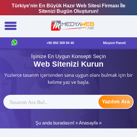
Türkiye'nin En Büyük Hazır Web Sitesi Firması İle
Sitenizi Bugün Oluşturun!
+90 850 309 94 40
Müşteri Paneli
İşinize En Uygun Konsepti Seçin
Web Sitenizi Kurun
Yüzlerce tasarım içerisinden sana uygun olanı bulmak için bir
kelime yaz ve başla.
Yazılım Ara
ytag
Şu anda buradasın! »
Anasayfa
»