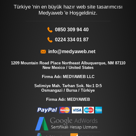
Türkiye 'nin en büyük hazır web site tasarımcısı
Medyaweb 'e Hoşgeldiniz.
0850 309 94 40
0224 334 01 87
info@medyaweb.net
1209 Mountain Road Place Northeast Albuquerque, NM 87110
New Mexico / United States
Firma Adı: MEDYAWEB LLC
Selimiye Mah. Tarhan Sok. No:1 D:5
Osmangazi / Bursa / Türkiye
Firma Adı: MEDYAWEB