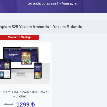
Şu anda buradasın! »
Anasayfa
»
oplam 525 Yazılım Arasında
1
Yazılım Bulundu
Çoklu Dil Özelliği
 Turizmi Hazır Web Sitesi Paketi
– Global
1299 ₺
2468₺