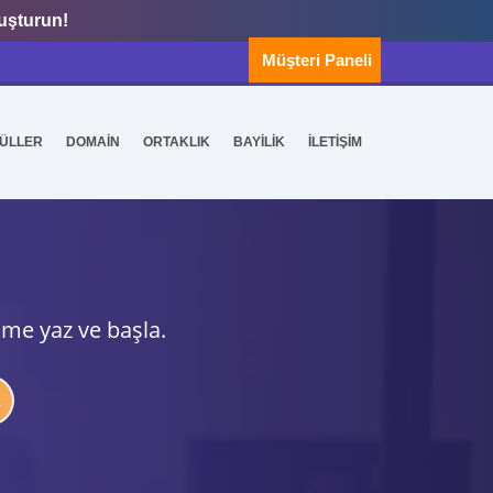
luşturun!
Müşteri Paneli
ÜLLER
DOMAİN
ORTAKLIK
BAYİLİK
İLETİŞİM
ime yaz ve başla.