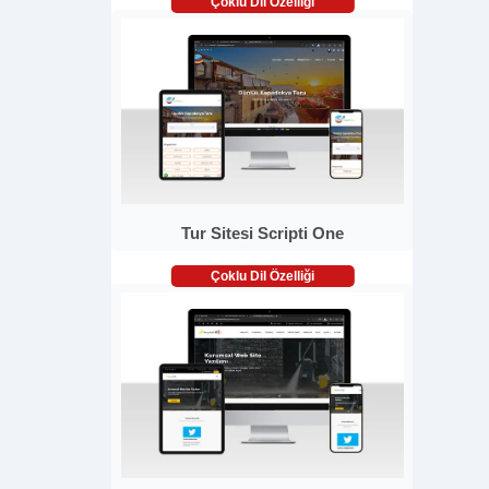
Çoklu Dil Özelliği
Tur Sitesi Scripti One
Çoklu Dil Özelliği