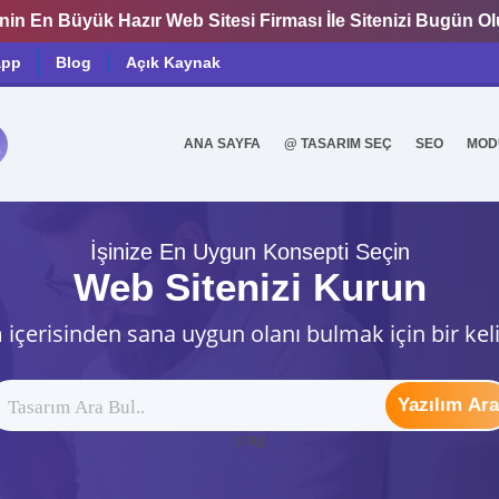
nin En Büyük Hazır Web Sitesi Firması İle Sitenizi Bugün O
app
Blog
Açık Kaynak
ANA SAYFA
@ TASARIM SEÇ
SEO
MOD
0
İşinize En Uygun Konsepti Seçin
Web Sitenizi Kurun
 içerisinden sana uygun olanı bulmak için bir kel
Yazılım Ara
ytag