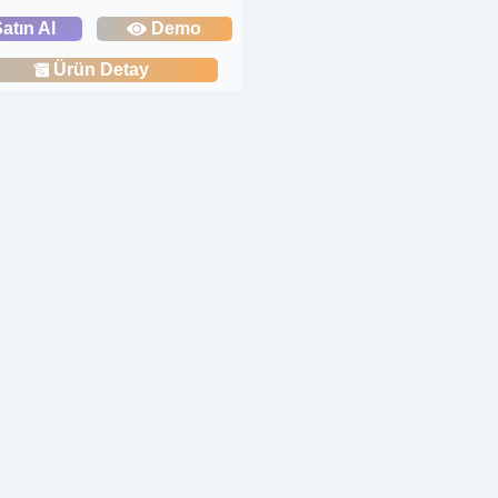
atın Al
Demo
Ürün Detay