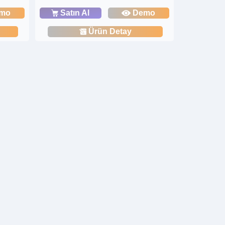
mo
Satın Al
Demo
Ürün Detay