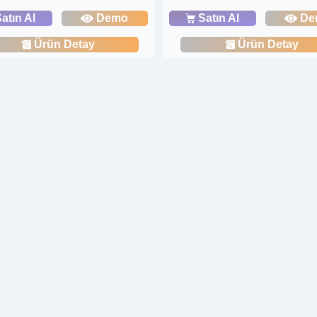
atın Al
Demo
Satın Al
De
Ürün Detay
Ürün Detay