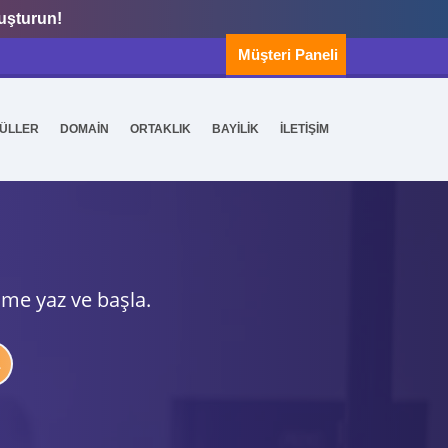
luşturun!
Müşteri Paneli
ÜLLER
DOMAİN
ORTAKLIK
BAYİLİK
İLETİŞİM
ime yaz ve başla.