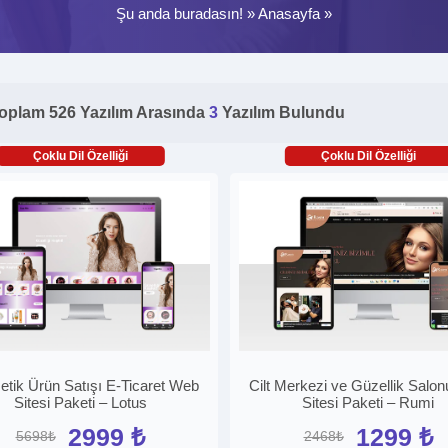
Şu anda buradasın! »
Anasayfa
»
oplam 526 Yazılım Arasında
3
Yazılım Bulundu
Çoklu Dil Özelliği
Çoklu Dil Özelliği
tik Ürün Satışı E-Ticaret Web
Cilt Merkezi ve Güzellik Salo
Sitesi Paketi – Lotus
Sitesi Paketi – Rumi
2999 ₺
1299 ₺
5698₺
2468₺