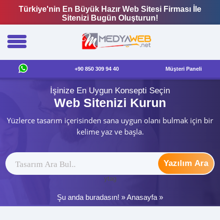
Türkiye'nin En Büyük Hazır Web Sitesi Firması İle
Sitenizi Bugün Oluşturun!
+90 850 309 94 40
Müşteri Paneli
İşinize En Uygun Konsepti Seçin
Web Sitenizi Kurun
Yüzlerce tasarım içerisinden sana uygun olanı bulmak için bir
kelime yaz ve başla.
Yazılım Ara
ytag
Şu anda buradasın! »
Anasayfa
»