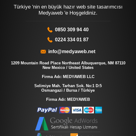
Türkiye 'nin en büyük hazır web site tasarımcısı
Medyaweb 'e Hoşgeldiniz.
0850 309 94 40
0224 334 01 87
info@medyaweb.net
1209 Mountain Road Place Northeast Albuquerque, NM 87110
New Mexico / United States
Firma Adı: MEDYAWEB LLC
Selimiye Mah. Tarhan Sok. No:1 D:5
Osmangazi / Bursa / Türkiye
Firma Adı: MEDYAWEB