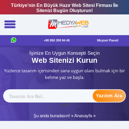
Türkiye'nin En Büyük Hazır Web Sitesi Firması İle
Sitenizi Bugün Oluşturun!
+90 850 309 94 40
Müşteri Paneli
İşinize En Uygun Konsepti Seçin
Web Sitenizi Kurun
Yüzlerce tasarım içerisinden sana uygun olanı bulmak için bir
kelime yaz ve başla.
Yazılım Ara
ytag
Şu anda buradasın! »
Anasayfa
»