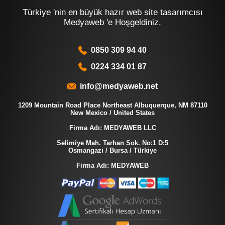
Türkiye 'nin en büyük hazır web site tasarımcısı
Medyaweb 'e Hoşgeldiniz.
0850 309 94 40
0224 334 01 87
info@medyaweb.net
1209 Mountain Road Place Northeast Albuquerque, NM 87110
New Mexico / United States
Firma Adı: MEDYAWEB LLC
Selimiye Mah. Tarhan Sok. No:1 D:5
Osmangazi / Bursa / Türkiye
Firma Adı: MEDYAWEB