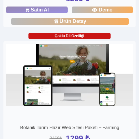
Satın Al
Demo
Ürün Detay
Çoklu Dil Özelliği
Botanik Tarım Hazır Web Sitesi Paketi – Farming
1299 ₺
2468₺